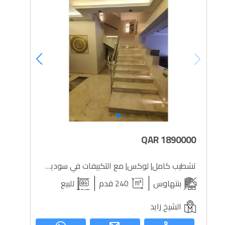
QAR
1890000
تشطيب كامل| لوكس| مع التكييفات في سوديك ويست تاون
بنتهاوس
240 قدم
للبيع
الشيخ زايد