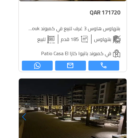
QAR
171720
بنتهاوس هاوس 3 غرف للبيع في كمبوند Patio Casa El Shorouk
بنتهاوس
185 قدم
للبيع
في كمبوند باتيوا كازا Patio Casa El
mail
call