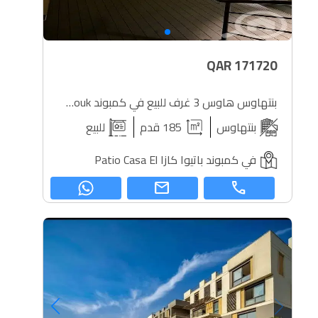
QAR
171720
بنتهاوس هاوس 3 غرف للبيع في كمبوند Patio Casa El Shorouk
بنتهاوس
185 قدم
للبيع
في كمبوند باتيوا كازا Patio Casa El
mail
call