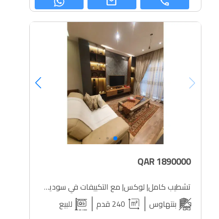
mail
call
QAR
1890000
تشطيب كامل| لوكس| مع التكييفات في سوديك ويست تاون
بنتهاوس
240 قدم
للبيع