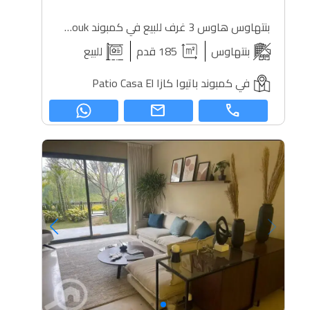
بنتهاوس هاوس 3 غرف للبيع في كمبوند Patio Casa El Shorouk
بنتهاوس
185 قدم
للبيع
في كمبوند باتيوا كازا Patio Casa El
mail
call