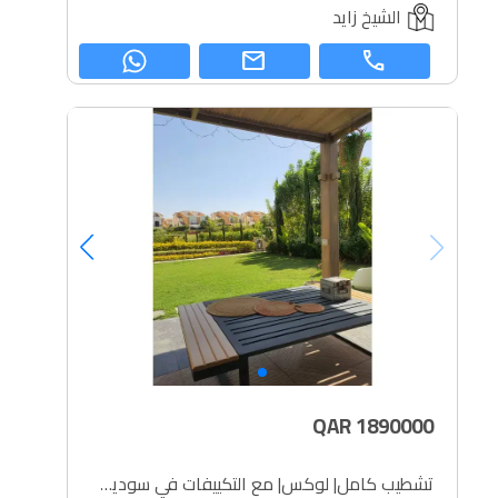
الشيخ زايد
mail
call
QAR
1890000
تشطيب كامل| لوكس| مع التكييفات في سوديك ويست تاون