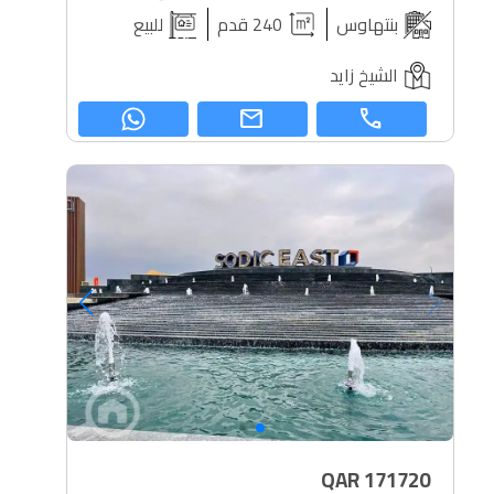
بنتهاوس
240 قدم
للبيع
الشيخ زايد
mail
call
QAR
171720