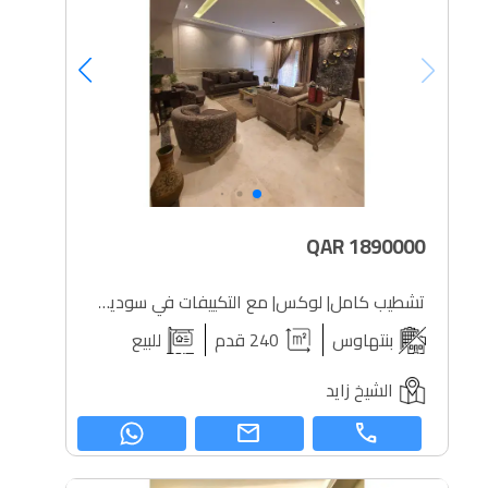
QAR
1890000
تشطيب كامل| لوكس| مع التكييفات في سوديك ويست تاون
بنتهاوس
240 قدم
للبيع
الشيخ زايد
mail
call