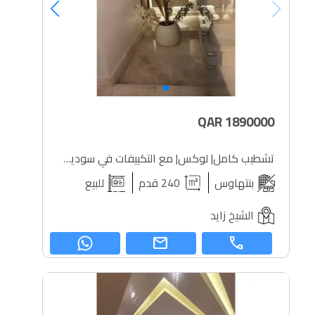
QAR
1890000
تشطيب كامل| لوكس| مع التكييفات في سوديك ويست تاون
بنتهاوس
240 قدم
للبيع
الشيخ زايد
mail
call