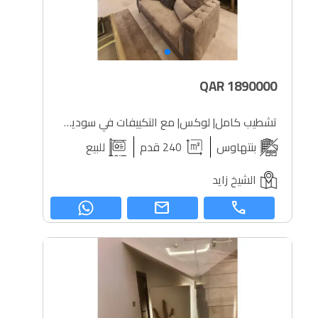
QAR
1890000
تشطيب كامل| لوكس| مع التكييفات في سوديك ويست تاون
بنتهاوس
240 قدم
للبيع
الشيخ زايد
mail
call