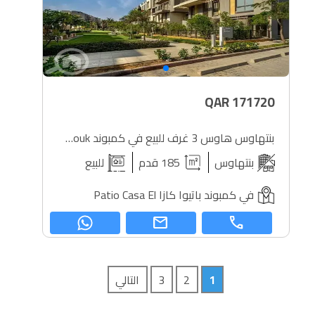
QAR
171720
بنتهاوس هاوس 3 غرف للبيع في كمبوند Patio Casa El Shorouk
بنتهاوس
185 قدم
للبيع
في كمبوند باتيوا كازا Patio Casa El
mail
call
1
2
3
التالي